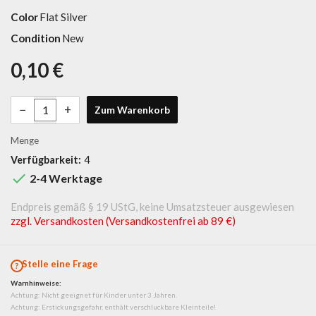
Color
Flat Silver
Condition
New
0,10 €
−
+
Zum Warenkorb
Menge
Verfügbarkeit:
4

2-4 Werktage
Endpreis gemäß § 19 UStG, keine Umsatzsteuer ausgewiesen
zzgl. Versandkosten (Versandkostenfrei ab 89 €)
Stelle eine Frage
Warnhinweise:
Achtung: Nicht geeignet für Kinder unter 3 Jahren.
Achtung: Erstickungsgefahr, enthält verschluckbare Kleinteile!