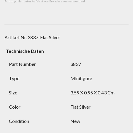
Achtung: Nur unter Aufsicht von Erwachsenen verwenden!
Artikel-Nr.
3837-Flat Silver
Technische Daten
Part Number
3837
Type
Minifigure
Size
3.59 X 0.95 X 0.43 Cm
Color
Flat Silver
Condition
New