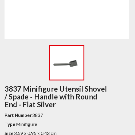
3837 Minifigure Utensil Shovel
/ Spade - Handle with Round
End - Flat Silver
Part Number
3837
Type
Minifigure
Size
3.59 x 0.95 x 0.43 cm