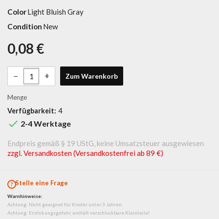
Color
Light Bluish Gray
Condition
New
0,08 €
−
+
Zum Warenkorb
Menge
Verfügbarkeit:
4

2-4 Werktage
Endpreis gemäß § 19 UStG, keine Umsatzsteuer ausgewiesen
zzgl. Versandkosten (Versandkostenfrei ab 89 €)
Stelle eine Frage
Warnhinweise:
Achtung: Nicht geeignet für Kinder unter 3 Jahren.
Achtung: Erstickungsgefahr, enthält verschluckbare Kleinteile!