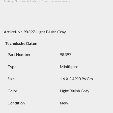
Achtung: Nur unter Aufsicht von Erwachsenen verwenden!
Artikel-Nr.
98397-Light Bluish Gray
Technische Daten
Part Number
98397
Type
Minifigure
Size
1.6 X 2.4 X 0.96 Cm
Color
Light Bluish Gray
Condition
New