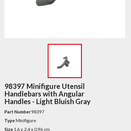
98397 Minifigure Utensil
Handlebars with Angular
Handles - Light Bluish Gray
Part Number
98397
Type
Minifigure
Size
1.6 x 2.4 x 0.96 cm