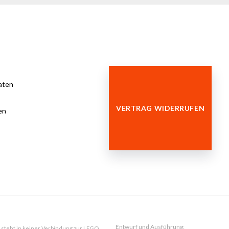
aten
VERTRAG WIDERRUFEN
en
Entwurf und Ausführung:
 steht in keiner Verbindung zur LEGO