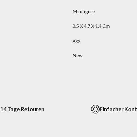
Minifigure
2.5 X 4.7 X 1.4 Cm
Xxx
New
14 Tage Retouren
Einfacher Kon