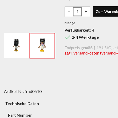
−
+
Zum Warenk
Menge
Verfügbarkeit:
4

2-4 Werktage
Endpreis gemäß § 19 UStG, ke
zzgl. Versandkosten (Versandk
Artikel-Nr.
frnd0510-
Technische Daten
Part Number