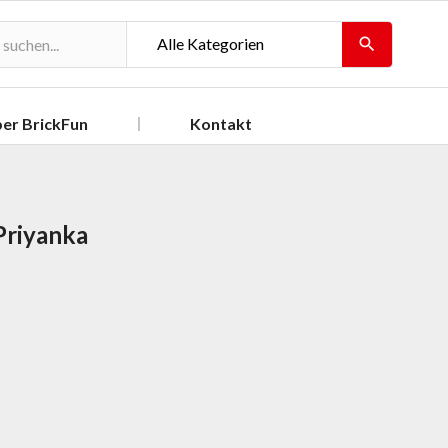

er BrickFun
Kontakt
Priyanka