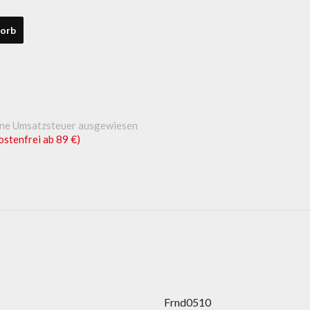
orb
ine Umsatzsteuer ausgewiesen
ostenfrei ab 89 €)
Frnd0510