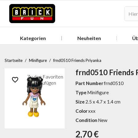
Kategorien
Neuheiten
Üb
Startseite
Minifigure
frnd0510 Friends Priyanka
frnd0510 Friends 
favorite_border
Part Number
frnd0510
Type
Minifigure
Size
2.5 x 4.7 x 1.4 cm
Color
xxx
Condition
New
2,70 €